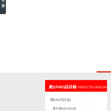
上海鑄衡電子科技有限公司
產(chǎn)品目錄
PROUCTS CATALOG
測(cè)力計(jì)
電子測(cè)力計(jì)