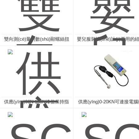
雙向測(cè)量的數(shù)顯螺絲扭
嬰兒服裝設(shè)計(jì)要用的
力扳手,扭力數(shù)顯扳手
拉力測(cè)試儀廠家
供應(yīng)90N 180N峰值保持指
供應(yīng)0-20KN可連接電
針式測(cè)力計(jì)
型數(shù)顯張力計(jì)