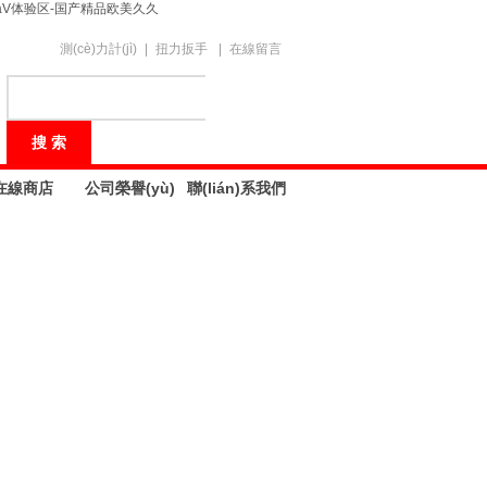
āV体验区-国产精品欧美久久
測(cè)力計(jì)
|
扭力扳手
|
在線留言
在線商店
公司榮譽(yù)
聯(lián)系我們