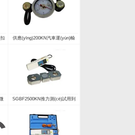
紐扣
供應(yīng)200KN汽車運(yùn)輸
常用的機(jī)械式牽引力表
腦微
SGBF2500KN推力測(cè)試用到
的板環(huán)式數(shù)顯推力計
(jì)