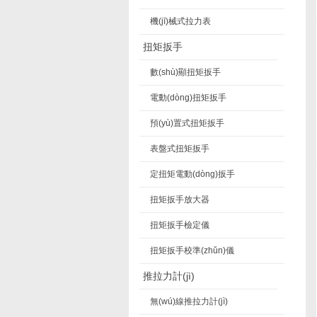
機(jī)械式拉力表
扭矩扳手
數(shù)顯扭矩扳手
電動(dòng)扭矩扳手
預(yù)置式扭矩扳手
表盤式扭矩扳手
定扭矩電動(dòng)扳手
扭矩扳手放大器
扭矩扳手檢定儀
扭矩扳手校準(zhǔn)儀
推拉力計(jì)
無(wú)線推拉力計(jì)