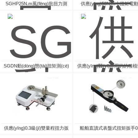
SGHP25N.m風(fēng)批扭力測
供應(yīng)50N.m小扭矩電
(cè)試儀測(cè)風(fēng)批及槍的
(dòng)扭力扳手栓焊螺栓
扭力
SGDN動(dòng)態(tài)扭矩測(cè)
供應(yīng)醫(yī)常用的的種
試儀測(cè)量摩擦扭矩儀器
數(shù)顯扭力測(cè)試儀
供應(yīng)0.3級(jí)雙量程扭力扳
船舶直讀式表盤式扭矩扳手0
手檢定儀500N.m
50N.m